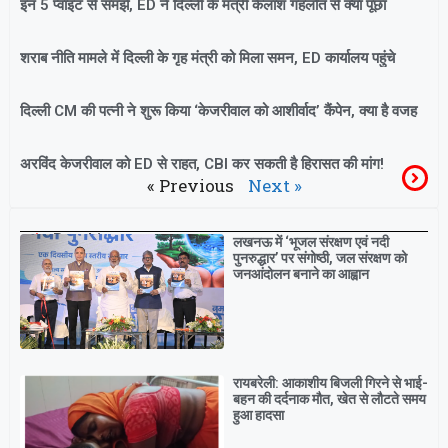
इन 5 प्वाइंट से समझें, ED ने दिल्ली के मंत्री कैलाश गहलोत से क्या पूछा
शराब नीति मामले में दिल्ली के गृह मंत्री को मिला समन, ED कार्यालय पहुंचे
दिल्ली CM की पत्नी ने शुरू किया ‘केजरीवाल को आशीर्वाद’ कैंपेन, क्या है वजह
अरविंद केजरीवाल को ED से राहत, CBI कर सकती है हिरासत की मांग!
« Previous
Next »
Breaking
लखनऊ में ‘भूजल संरक्षण एवं नदी
पुनरुद्धार’ पर संगोष्ठी, जल संरक्षण को
जनआंदोलन बनाने का आह्वान
रायबरेली: आकाशीय बिजली गिरने से भाई-
बहन की दर्दनाक मौत, खेत से लौटते समय
हुआ हादसा