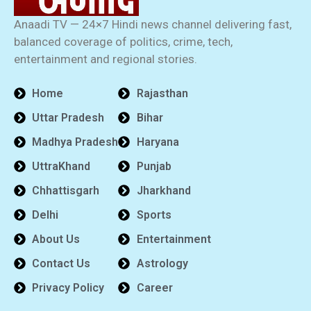
Anaadi TV — 24×7 Hindi news channel delivering fast,
balanced coverage of politics, crime, tech,
entertainment and regional stories.
Home
Rajasthan
Uttar Pradesh
Bihar
Madhya Pradesh
Haryana
UttraKhand
Punjab
Chhattisgarh
Jharkhand
Delhi
Sports
About Us
Entertainment
Contact Us
Astrology
Privacy Policy
Career