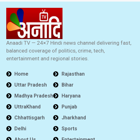
Anaadi TV — 24×7 Hindi news channel delivering fast,
balanced coverage of politics, crime, tech,
entertainment and regional stories.
Home
Rajasthan
Uttar Pradesh
Bihar
Madhya Pradesh
Haryana
UttraKhand
Punjab
Chhattisgarh
Jharkhand
Delhi
Sports
About Us
Entertainment