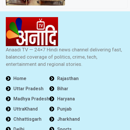
Anaadi TV — 24×7 Hindi news channel delivering fast,
balanced coverage of politics, crime, tech,
entertainment and regional stories.
Home
Rajasthan
Uttar Pradesh
Bihar
Madhya Pradesh
Haryana
UttraKhand
Punjab
Chhattisgarh
Jharkhand
Delhi
Sports