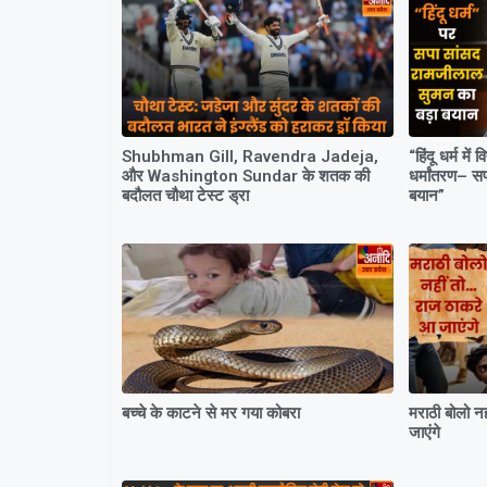
Shubhman Gill, Ravendra Jadeja,
“हिंदू धर्म में
और Washington Sundar के शतक की
धर्मांतरण– स
बदौलत चौथा टेस्ट ड्रा
बयान”
बच्चे के काटने से मर गया कोबरा
मराठी बोलो
जाएंगे