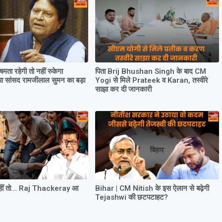
 विषमता रहेगी तो नहीं रुकेगा
पिता Brij Bhushan Singh के बाद CM
पा सांसद रामजीलाल सुमन का बड़ा
Yogi से मिले Prateek व Karan, तस्वीरे
साझा कर दी जानकारी
 नहीं तो… Raj Thackeray आ
Bihar | CM Nitish के इस ऐलान से बढ़ेगी
Tejashwi की छटपटाहट?