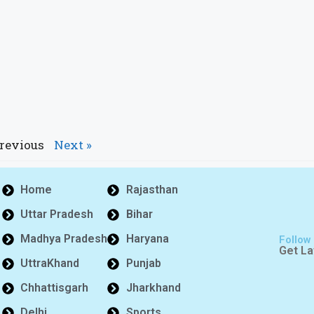
Previous
Next »
Home
Rajasthan
Uttar Pradesh
Bihar
Madhya Pradesh
Haryana
Follow
Get La
UttraKhand
Punjab
Chhattisgarh
Jharkhand
Delhi
Sports