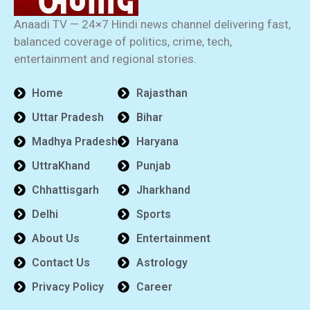
Anaadi TV — 24×7 Hindi news channel delivering fast,
balanced coverage of politics, crime, tech,
entertainment and regional stories.
Home
Rajasthan
Uttar Pradesh
Bihar
Madhya Pradesh
Haryana
UttraKhand
Punjab
Chhattisgarh
Jharkhand
Delhi
Sports
About Us
Entertainment
Contact Us
Astrology
Privacy Policy
Career