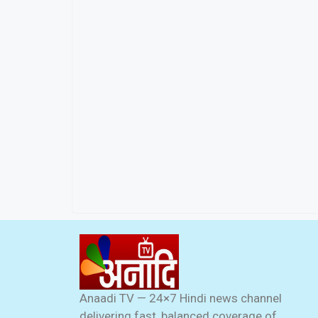
Anaadi TV — 24×7 Hindi news channel
delivering fast, balanced coverage of