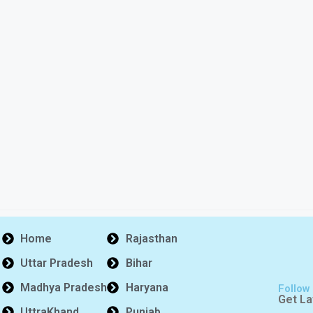
Home
Rajasthan
Uttar Pradesh
Bihar
Madhya Pradesh
Haryana
Follow
Get La
UttraKhand
Punjab