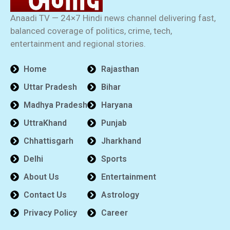
Anaadi TV — 24×7 Hindi news channel delivering fast,
balanced coverage of politics, crime, tech,
entertainment and regional stories.
Home
Rajasthan
Uttar Pradesh
Bihar
Madhya Pradesh
Haryana
UttraKhand
Punjab
Chhattisgarh
Jharkhand
Delhi
Sports
About Us
Entertainment
Contact Us
Astrology
Privacy Policy
Career