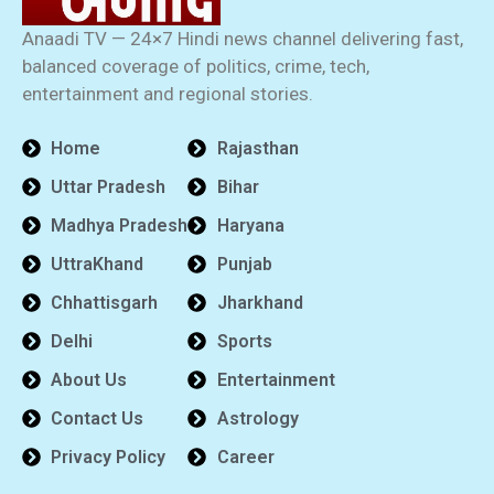
Anaadi TV — 24×7 Hindi news channel delivering fast,
balanced coverage of politics, crime, tech,
entertainment and regional stories.
Home
Rajasthan
Uttar Pradesh
Bihar
Madhya Pradesh
Haryana
UttraKhand
Punjab
Chhattisgarh
Jharkhand
Delhi
Sports
About Us
Entertainment
Contact Us
Astrology
Privacy Policy
Career