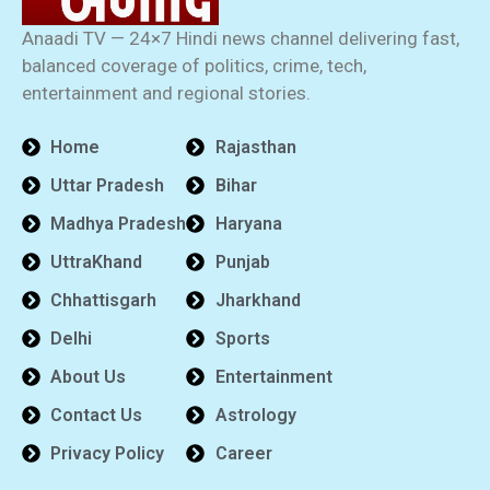
Anaadi TV — 24×7 Hindi news channel delivering fast,
balanced coverage of politics, crime, tech,
entertainment and regional stories.
Home
Rajasthan
Uttar Pradesh
Bihar
Madhya Pradesh
Haryana
UttraKhand
Punjab
Chhattisgarh
Jharkhand
Delhi
Sports
About Us
Entertainment
Contact Us
Astrology
Privacy Policy
Career