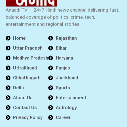
Anaadi TV — 24×7 Hindi news channel delivering fast,
balanced coverage of politics, crime, tech,
entertainment and regional stories.
Home
Rajasthan
Uttar Pradesh
Bihar
Madhya Pradesh
Haryana
UttraKhand
Punjab
Chhattisgarh
Jharkhand
Delhi
Sports
About Us
Entertainment
Contact Us
Astrology
Privacy Policy
Career