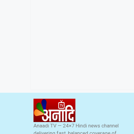
Anaadi TV — 24×7 Hindi news channel
delivering fast, balanced coverage of