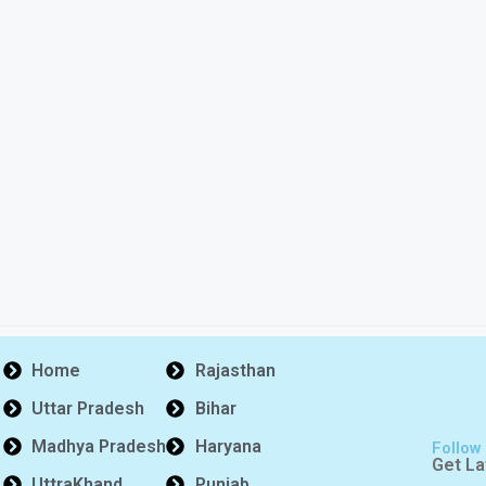
Home
Rajasthan
Uttar Pradesh
Bihar
Madhya Pradesh
Haryana
Follow
Get La
UttraKhand
Punjab