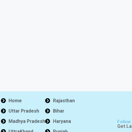
Home
Rajasthan
Uttar Pradesh
Bihar
Madhya Pradesh
Haryana
Follow
Get La
UttraKhand
Punjab