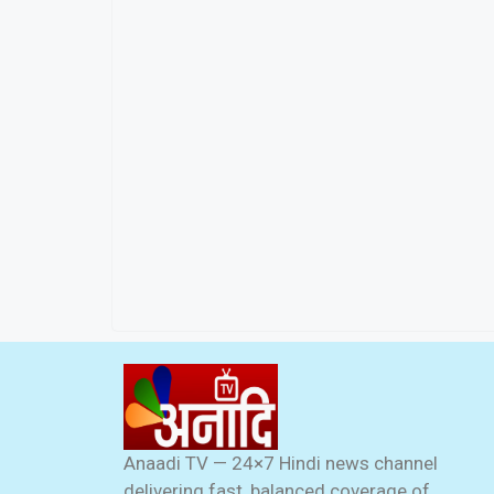
Anaadi TV — 24×7 Hindi news channel
delivering fast, balanced coverage of