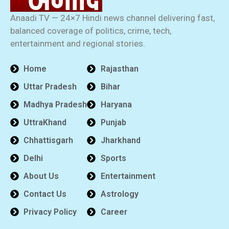
Anaadi TV — 24×7 Hindi news channel delivering fast,
balanced coverage of politics, crime, tech,
entertainment and regional stories.
Home
Rajasthan
Uttar Pradesh
Bihar
Madhya Pradesh
Haryana
UttraKhand
Punjab
Chhattisgarh
Jharkhand
Delhi
Sports
About Us
Entertainment
Contact Us
Astrology
Privacy Policy
Career