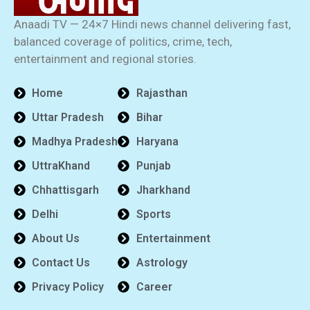
Anaadi TV — 24×7 Hindi news channel delivering fast,
balanced coverage of politics, crime, tech,
entertainment and regional stories.
Home
Rajasthan
Uttar Pradesh
Bihar
Madhya Pradesh
Haryana
UttraKhand
Punjab
Chhattisgarh
Jharkhand
Delhi
Sports
About Us
Entertainment
Contact Us
Astrology
Privacy Policy
Career