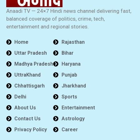
Anaadi TV — 24×7 Hindi news channel delivering fast,
balanced coverage of politics, crime, tech,
entertainment and regional stories.
Home
Rajasthan
Uttar Pradesh
Bihar
Madhya Pradesh
Haryana
UttraKhand
Punjab
Chhattisgarh
Jharkhand
Delhi
Sports
About Us
Entertainment
Contact Us
Astrology
Privacy Policy
Career