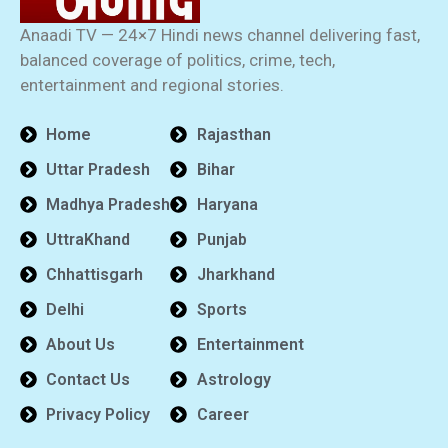
Anaadi TV — 24×7 Hindi news channel delivering fast,
balanced coverage of politics, crime, tech,
entertainment and regional stories.
Home
Rajasthan
Uttar Pradesh
Bihar
Madhya Pradesh
Haryana
UttraKhand
Punjab
Chhattisgarh
Jharkhand
Delhi
Sports
About Us
Entertainment
Contact Us
Astrology
Privacy Policy
Career