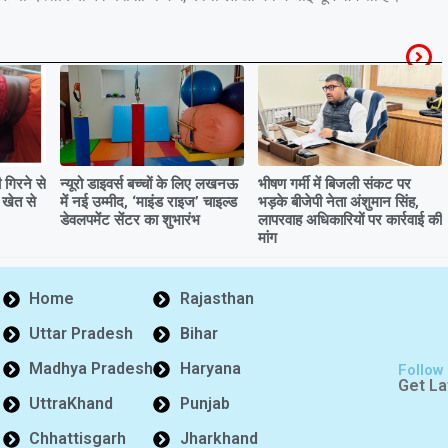
गिरने से
न्यूरो डाइवर्स बच्चों के लिए लखनऊ
भीषण गर्मी में बिजली संकट पर
 खेत से
में नई उम्मीद, ‘माइंड राइज’ चाइल्ड
भड़के बीजेपी नेता अंशुमान सिंह,
डेवलपमेंट सेंटर का शुभारंभ
लापरवाह अधिकारियों पर कार्रवाई की
मांग
Home
Rajasthan
Uttar Pradesh
Bihar
Madhya Pradesh
Haryana
Follow
Get La
UttraKhand
Punjab
Chhattisgarh
Jharkhand