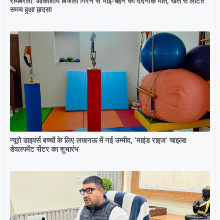
रायबरेली: आकाशीय बिजली गिरने से भाई-बहन की दर्दनाक मौत, खेत से लौटते
समय हुआ हादसा
न्यूरो डाइवर्स बच्चों के लिए लखनऊ में नई उम्मीद, ‘माइंड राइज’ चाइल्ड
डेवलपमेंट सेंटर का शुभारंभ