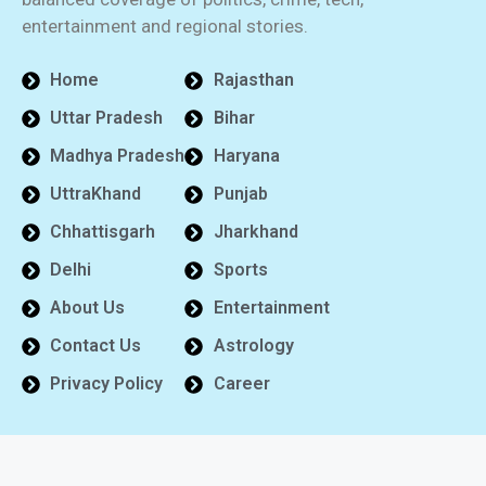
entertainment and regional stories.
Home
Rajasthan
Uttar Pradesh
Bihar
Madhya Pradesh
Haryana
UttraKhand
Punjab
Chhattisgarh
Jharkhand
Delhi
Sports
About Us
Entertainment
Contact Us
Astrology
Privacy Policy
Career