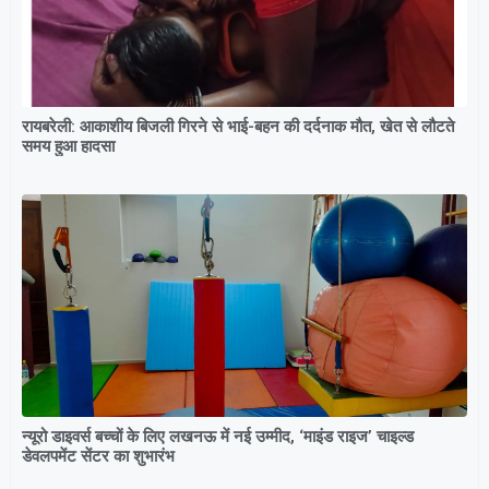
रायबरेली: आकाशीय बिजली गिरने से भाई-बहन की दर्दनाक मौत, खेत से लौटते
समय हुआ हादसा
न्यूरो डाइवर्स बच्चों के लिए लखनऊ में नई उम्मीद, ‘माइंड राइज’ चाइल्ड
डेवलपमेंट सेंटर का शुभारंभ