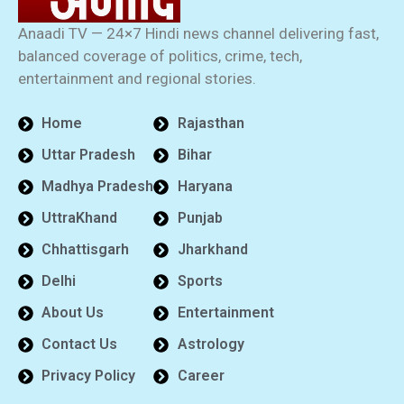
Anaadi TV — 24×7 Hindi news channel delivering fast,
balanced coverage of politics, crime, tech,
entertainment and regional stories.
Home
Rajasthan
Uttar Pradesh
Bihar
Madhya Pradesh
Haryana
UttraKhand
Punjab
Chhattisgarh
Jharkhand
Delhi
Sports
About Us
Entertainment
Contact Us
Astrology
Privacy Policy
Career