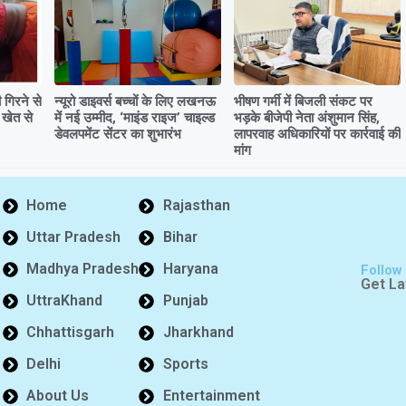
गिरने से
न्यूरो डाइवर्स बच्चों के लिए लखनऊ
भीषण गर्मी में बिजली संकट पर
 खेत से
में नई उम्मीद, ‘माइंड राइज’ चाइल्ड
भड़के बीजेपी नेता अंशुमान सिंह,
डेवलपमेंट सेंटर का शुभारंभ
लापरवाह अधिकारियों पर कार्रवाई की
मांग
Home
Rajasthan
Uttar Pradesh
Bihar
Madhya Pradesh
Haryana
Follow
Get La
UttraKhand
Punjab
Chhattisgarh
Jharkhand
Delhi
Sports
About Us
Entertainment