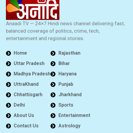
Anaadi TV — 24×7 Hindi news channel delivering fast,
balanced coverage of politics, crime, tech,
entertainment and regional stories.
Home
Rajasthan
Uttar Pradesh
Bihar
Madhya Pradesh
Haryana
UttraKhand
Punjab
Chhattisgarh
Jharkhand
Delhi
Sports
About Us
Entertainment
Contact Us
Astrology