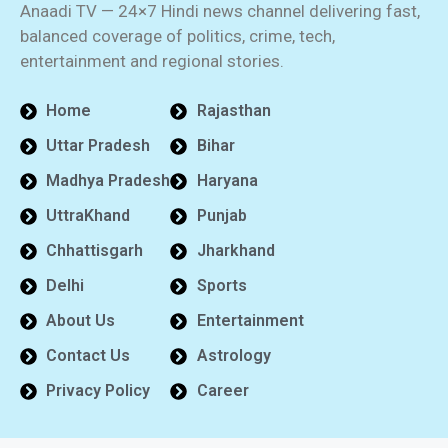
Anaadi TV — 24×7 Hindi news channel delivering fast,
balanced coverage of politics, crime, tech,
entertainment and regional stories.
Home
Rajasthan
Uttar Pradesh
Bihar
Madhya Pradesh
Haryana
UttraKhand
Punjab
Chhattisgarh
Jharkhand
Delhi
Sports
About Us
Entertainment
Contact Us
Astrology
Privacy Policy
Career