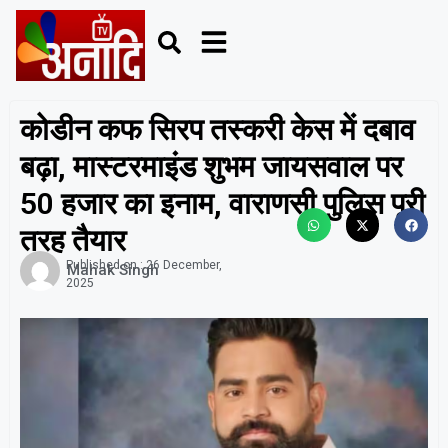
कोडीन कफ सिरप तस्करी केस में दबाव
बढ़ा, मास्टरमाइंड शुभम जायसवाल पर
50 हजार का इनाम, वाराणसी पुलिस पूरी
तरह तैयार
Published on :
26 December,
Mahak Singh
2025