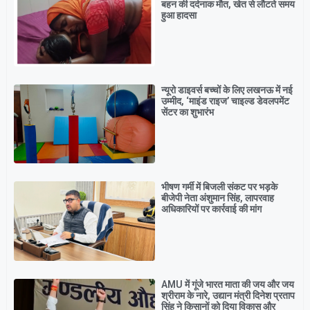
बहन की दर्दनाक मौत, खेत से लौटते समय
हुआ हादसा
न्यूरो डाइवर्स बच्चों के लिए लखनऊ में नई
उम्मीद, ‘माइंड राइज’ चाइल्ड डेवलपमेंट
सेंटर का शुभारंभ
भीषण गर्मी में बिजली संकट पर भड़के
बीजेपी नेता अंशुमान सिंह, लापरवाह
अधिकारियों पर कार्रवाई की मांग
AMU में गूंजे भारत माता की जय और जय
श्रीराम के नारे, उद्यान मंत्री दिनेश प्रताप
सिंह ने किसानों को दिया विकास और