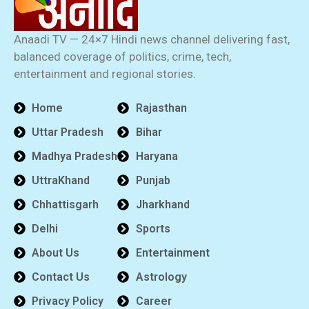
Anaadi TV — 24×7 Hindi news channel delivering fast,
balanced coverage of politics, crime, tech,
entertainment and regional stories.
Home
Rajasthan
Uttar Pradesh
Bihar
Madhya Pradesh
Haryana
UttraKhand
Punjab
Chhattisgarh
Jharkhand
Delhi
Sports
About Us
Entertainment
Contact Us
Astrology
Privacy Policy
Career