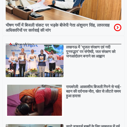
भीषण गर्मी में बिजली संकट पर भड़के बीजेपी नेता अंशुमान सिंह, लापरवाह
अधिकारियों पर कार्रवाई की मांग
Breaking
लखनऊ में ‘भूजल संरक्षण एवं नदी
पुनरुद्धार’ पर संगोष्ठी, जल संरक्षण को
जनआंदोलन बनाने का आह्वान
रायबरेली: आकाशीय बिजली गिरने से भाई-
बहन की दर्दनाक मौत, खेत से लौटते समय
हुआ हादसा
न्यूरो डाइवर्स बच्चों के लिए लखनऊ में नई