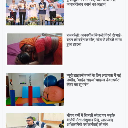
जनआंदोलन बनाने का आह्वान
रायबरेली: आकाशीय बिजली गिरने से भाई-
बहन की दर्दनाक मौत, खेत से लौटते समय
हुआ हादसा
न्यूरो डाइवर्स बच्चों के लिए लखनऊ में नई
उम्मीद, ‘माइंड राइज’ चाइल्ड डेवलपमेंट
सेंटर का शुभारंभ
भीषण गर्मी में बिजली संकट पर भड़के
बीजेपी नेता अंशुमान सिंह, लापरवाह
अधिकारियों पर कार्रवाई की मांग