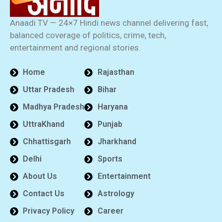
Anaadi TV — 24×7 Hindi news channel delivering fast,
balanced coverage of politics, crime, tech,
entertainment and regional stories.
Home
Rajasthan
Uttar Pradesh
Bihar
Madhya Pradesh
Haryana
UttraKhand
Punjab
Chhattisgarh
Jharkhand
Delhi
Sports
About Us
Entertainment
Contact Us
Astrology
Privacy Policy
Career