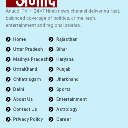
Anaadi TV — 24×7 Hindi news channel delivering fast,
balanced coverage of politics, crime, tech,
entertainment and regional stories.
Home
Rajasthan
Uttar Pradesh
Bihar
Madhya Pradesh
Haryana
UttraKhand
Punjab
Chhattisgarh
Jharkhand
Delhi
Sports
About Us
Entertainment
Contact Us
Astrology
Privacy Policy
Career