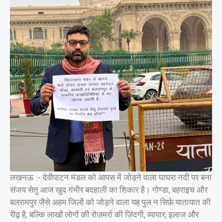
लखनऊ :- देवीपाटन मंडल को आपस में जोड़ने वाला घाघरा नदी पर बना
संजय सेतु आज खुद गंभीर बदहाली का शिकार है। गोण्डा, बहराइच और
बलरामपुर जैसे अहम जिलों को जोड़ने वाला यह पुल न सिर्फ़ यातायात की
रीढ़ है, बल्कि लाखों लोगों की रोज़मर्रा की ज़िंदगी, व्यापार, इलाज और