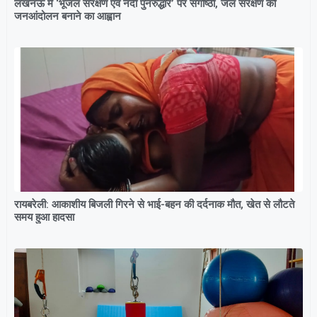
लखनऊ में ‘भूजल संरक्षण एवं नदी पुनरुद्धार’ पर संगोष्ठी, जल संरक्षण को
जनआंदोलन बनाने का आह्वान
रायबरेली: आकाशीय बिजली गिरने से भाई-बहन की दर्दनाक मौत, खेत से लौटते
समय हुआ हादसा