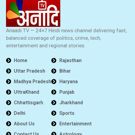
Anaadi TV — 24×7 Hindi news channel delivering fast,
balanced coverage of politics, crime, tech,
entertainment and regional stories.
Home
Rajasthan
Uttar Pradesh
Bihar
Madhya Pradesh
Haryana
UttraKhand
Punjab
Chhattisgarh
Jharkhand
Delhi
Sports
About Us
Entertainment
Contact Us
Astrology