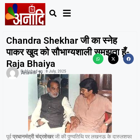
Chandra Shekhar जी का स्नेह
पाकर खुद को सौभाग्यशाली समझता हूँ-
Raja Bhaiya
Published on :
8 July, 2025
Anaadi Tv
पूर्व
प्रधानमंत्री चंद्रशेखर
जी की पुण्यतिथि पर लखनऊ के दारुलशफा