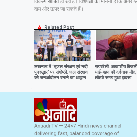
विकल्प साबित हो रहा है। विशेषज्ञों का मानना है कि अगर ग्लो
दाम और ऊपर जा सकते हैं।
Related Post
लखनऊ में ‘भूजल संरक्षण एवं नदी
रायबरेली: आकाशीय बिजली 
पुनरुद्धार’ पर संगोष्ठी, जल संरक्षण
भाई-बहन की दर्दनाक मौत,
को जनआंदोलन बनाने का आह्वान
लौटते समय हुआ हादसा
Anaadi TV — 24×7 Hindi news channel
delivering fast, balanced coverage of