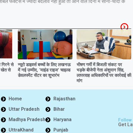
बल फैक्टर्स में ज्यादा बदलाव नहीं हुआ तो आने वाले दिनों में सोना-चांदी के
गिरने से
न्यूरो डाइवर्स बच्चों के लिए लखनऊ
भीषण गर्मी में बिजली संकट पर
 खेत से
में नई उम्मीद, ‘माइंड राइज’ चाइल्ड
भड़के बीजेपी नेता अंशुमान सिंह,
डेवलपमेंट सेंटर का शुभारंभ
लापरवाह अधिकारियों पर कार्रवाई की
मांग
Home
Rajasthan
Uttar Pradesh
Bihar
Madhya Pradesh
Haryana
Follow
Get La
UttraKhand
Punjab