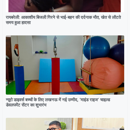
रायबरेली: आकाशीय बिजली गिरने से भाई-बहन की दर्दनाक मौत, खेत से लौटते
समय हुआ हादसा
न्यूरो डाइवर्स बच्चों के लिए लखनऊ में नई उम्मीद, ‘माइंड राइज’ चाइल्ड
डेवलपमेंट सेंटर का शुभारंभ