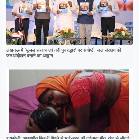
लखनऊ में ‘भूजल संरक्षण एवं नदी पुनरुद्धार’ पर संगोष्ठी, जल संरक्षण को
जनआंदोलन बनाने का आह्वान
रायबरेली: आकाशीय बिजली गिरने से भाई-बहन की दर्दनाक मौत, खेत से लौटते