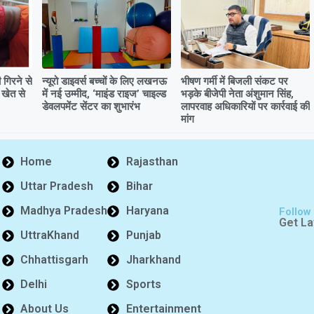
गिरने से
न्यूरो डाइवर्स बच्चों के लिए लखनऊ
भीषण गर्मी में बिजली संकट पर
 खेत से
में नई उम्मीद, ‘माइंड राइज’ चाइल्ड
भड़के बीजेपी नेता अंशुमान सिंह,
डेवलपमेंट सेंटर का शुभारंभ
लापरवाह अधिकारियों पर कार्रवाई की
मांग
Home
Rajasthan
Uttar Pradesh
Bihar
Madhya Pradesh
Haryana
Follow
Get La
UttraKhand
Punjab
Chhattisgarh
Jharkhand
Delhi
Sports
About Us
Entertainment